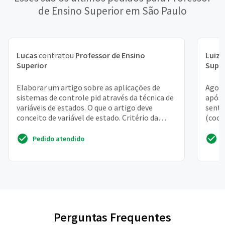
de Ensino Superior em São Paulo
Lucas
contratou
Professor de Ensino
Luiz 
Superior
Super
Elaborar um artigo sobre as aplicações de
Agora
sistemas de controle pid através da técnica de
após,
variáveis de estados. O que o artigo deve
sente
conceito de variável de estado. Critério da
(coor
controlabili...
abaixo
Pedido atendido
Perguntas Frequentes