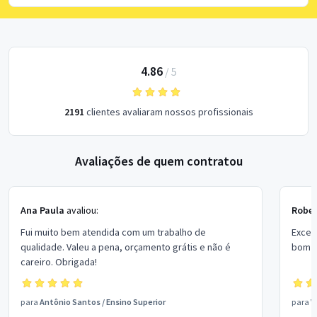
4.86
/
5
2191
clientes avaliaram nossos profissionais
Avaliações de quem contratou
Ana Paula
avaliou:
Rober
Fui muito bem atendida com um trabalho de
Excel
qualidade. Valeu a pena, orçamento grátis e não é
bom p
careiro. Obrigada!
para
Antônio Santos
/
Ensino Superior
para
V