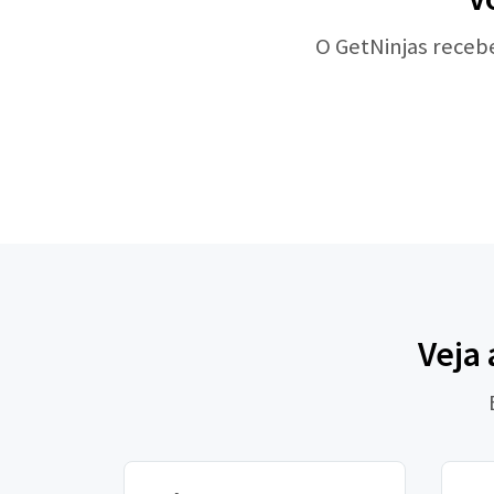
O GetNinjas receb
Veja