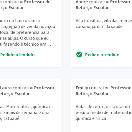
a
contratou
Professor de
André
contratou
Professor
rço Escolar
Reforço Escolar
oro no bairro santa
Vila brasilina, vila das merce
ca,região de venda nova,ou
cursino,jardim da saude
 local de preferência para
r as aulas. O curso que eu
u fazendo é técnico em
rônica,estou tendo muita
Pedido atendido
Pedido atendido
uldade na...
 Laura
contratou
Professor
Emilly
contratou
Professor
eforço Escolar
Reforço Escolar
as. Matemática, química e
Aulas de reforço escolar do
ca. Finais de semana. Zona
ensino medio de matematic
e, tatuapé.
quimica e fisica