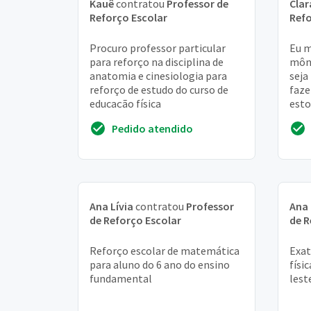
Kauê
contratou
Professor de
Clar
Reforço Escolar
Refo
Procuro professor particular
Eu m
para reforço na disciplina de
môni
anatomia e cinesiologia para
seja
reforço de estudo do curso de
faze
educação física
esto
elet
Pedido atendido
dific
Ana Lívia
contratou
Professor
Ana
de Reforço Escolar
de R
Reforço escolar de matemática
Exat
para aluno do 6 ano do ensino
físi
fundamental
lest