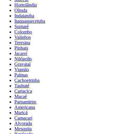
Hortolândia
Olinda
Indaiatuba
Itaquaquecetuba
Sumaré
Colombo
Valinhos
Teresina
Pinhais
Jacareí
Nilópolis
Gravataí
Viamão
Palmas
Cachoeirinha
Taubaté
Cariacica
Macaé
Parnamirim
Americana
Maricá
Camaçari
Alvorada
Mesquita