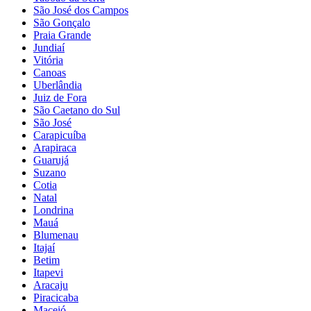
São José dos Campos
São Gonçalo
Praia Grande
Jundiaí
Vitória
Canoas
Uberlândia
Juiz de Fora
São Caetano do Sul
São José
Carapicuíba
Arapiraca
Guarujá
Suzano
Cotia
Natal
Londrina
Mauá
Blumenau
Itajaí
Betim
Itapevi
Aracaju
Piracicaba
Maceió