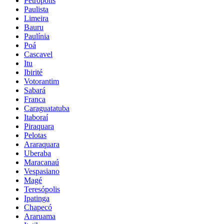
Petrópolis
Paulista
Limeira
Bauru
Paulínia
Poá
Cascavel
Itu
Ibirité
Votorantim
Sabará
Franca
Caraguatatuba
Itaboraí
Piraquara
Pelotas
Araraquara
Uberaba
Maracanaú
Vespasiano
Magé
Teresópolis
Ipatinga
Chapecó
Araruama