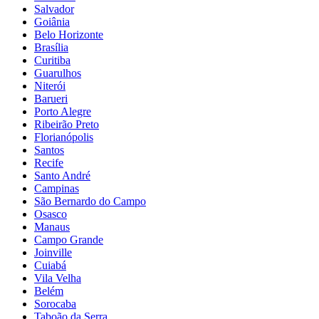
Salvador
Goiânia
Belo Horizonte
Brasília
Curitiba
Guarulhos
Niterói
Barueri
Porto Alegre
Ribeirão Preto
Florianópolis
Santos
Recife
Santo André
Campinas
São Bernardo do Campo
Osasco
Manaus
Campo Grande
Joinville
Cuiabá
Vila Velha
Belém
Sorocaba
Taboão da Serra