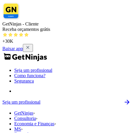
GetNinjas - Cliente
Receba orçamentos grátis
+30K
Baixar app
Seja um profissional
Como funciona?
Segurança
Seja um profissional
GetNinjas
›
Consultoria
›
Economia e Finanças
›
MS
›