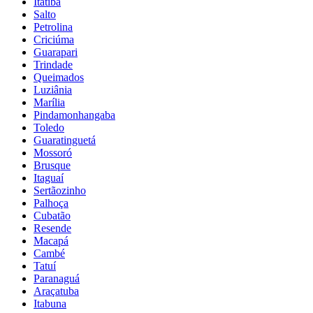
Itatiba
Salto
Petrolina
Criciúma
Guarapari
Trindade
Queimados
Luziânia
Marília
Pindamonhangaba
Toledo
Guaratinguetá
Mossoró
Brusque
Itaguaí
Sertãozinho
Palhoça
Cubatão
Resende
Macapá
Cambé
Tatuí
Paranaguá
Araçatuba
Itabuna