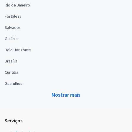
Rio de Janeiro
Fortaleza
Salvador
Goiânia
Belo Horizonte
Brasília
Curitiba
Guarulhos
Mostrar mais
Serviços