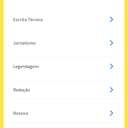
Escrita Técnica
Jornalismo
Legendagem
Redação
Roteiro