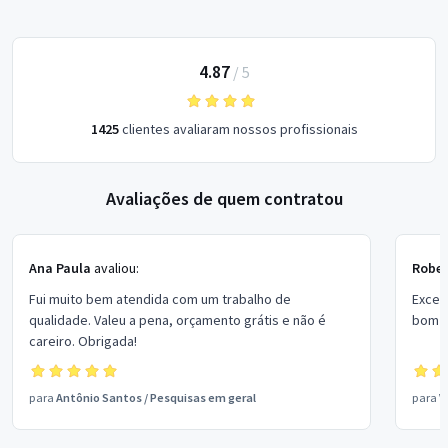
4.87
/
5
1425
clientes avaliaram nossos profissionais
Avaliações de quem contratou
Ana Paula
avaliou:
Rober
Fui muito bem atendida com um trabalho de
Excel
qualidade. Valeu a pena, orçamento grátis e não é
bom p
careiro. Obrigada!
para
Antônio Santos
/
Pesquisas em geral
para
V