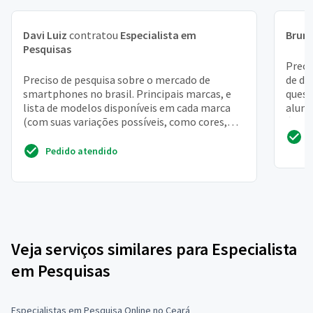
Davi Luiz
contratou
Especialista em
Brun
Pesquisas
Preci
Preciso de pesquisa sobre o mercado de
de da
smartphones no brasil. Principais marcas, e
quest
lista de modelos disponíveis em cada marca
aluno
(com suas variações possíveis, como cores,
área d
capacidades de arm...
Pedido atendido
Veja serviços similares para Especialista
em Pesquisas
Especialistas em Pesquisa Online no Ceará