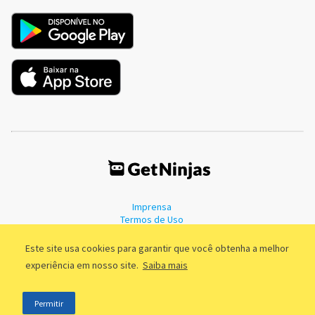
Imprensa
Termos de Uso
Política de Privacidade
Este site usa cookies para garantir que você obtenha a melhor
experiência em nosso site.
Saiba mais
©2011 - 2026, GetNinjas LTDA. CNPJ 55.744.877/0001-89 - Rua Dr.
Permitir
Fernandes Coelho, 85 - 3º andar - São Paulo/SP - Brasil