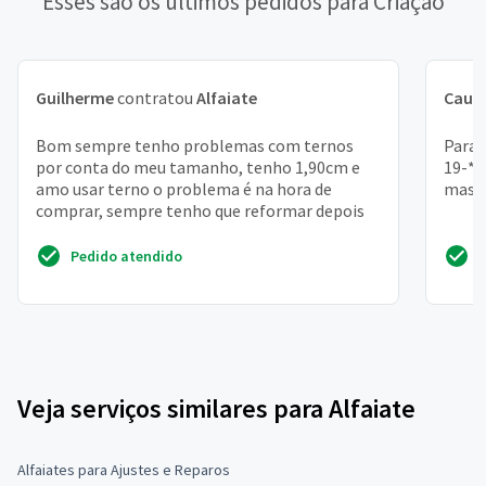
Esses são os últimos pedidos para Criação
Guilherme
contratou
Alfaiate
Cauã
Bom sempre tenho problemas com ternos
Para 
por conta do meu tamanho, tenho 1,90cm e
19-**
amo usar terno o problema é na hora de
mascu
comprar, sempre tenho que reformar depois
Pedido atendido
Veja serviços similares para Alfaiate
Alfaiates para Ajustes e Reparos