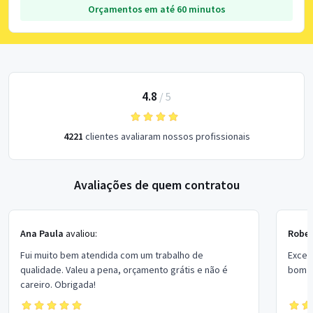
Orçamentos em até 60 minutos
4.8
/
5
4221
clientes avaliaram nossos profissionais
Avaliações de quem contratou
Ana Paula
avaliou:
Rober
Fui muito bem atendida com um trabalho de
Excel
qualidade. Valeu a pena, orçamento grátis e não é
bom p
careiro. Obrigada!