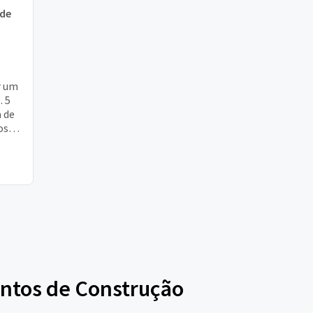
 de
r um
. 5
 de
os,
r se
entos de Construção