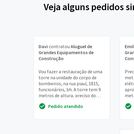
Veja alguns pedidos s
Davi
contratou
Aluguel de
Emil
Grandes Equipamentos de
Gra
Construção
Con
Vou fazer a restauração de uma
Prec
torre na unidade do corpo de
metr
bombeiros, na rua piauí, 1815,
elét
funcionários, bh. A torre tem 9
apro
metros de altura, preciso do
metr
andaimes nessa altura com piso
do e
Pedido atendido
e ro...
dia 