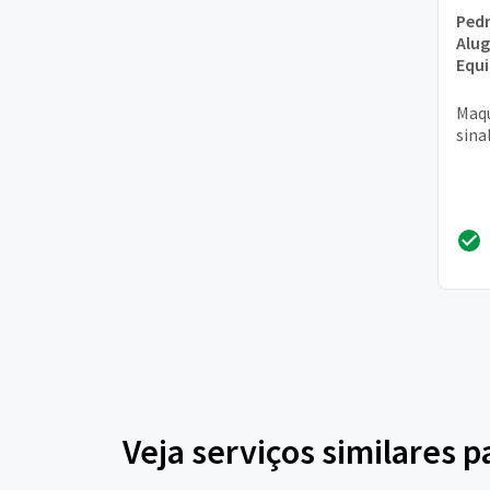
Pedr
Alug
Equ
Maqu
sina
Veja serviços similares