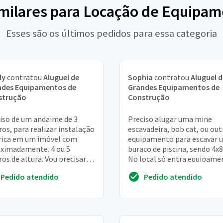
imilares para Locação de Equipa
Esses são os últimos pedidos para essa categoria
ly
contratou
Aluguel de
Sophia
contratou
Aluguel d
ndes Equipamentos de
Grandes Equipamentos de
strução
Construção
iso de um andaime de 3
Preciso alugar uma mine
os, para realizar instalação
escavadeira, bob cat, ou out
rica em um imóvel com
equipamento para escavar 
ximadamente. 4 ou 5
buraco de piscina, sendo 4x8
os de altura. Vou precisar
No local só entra equipame
quipamento somente para 1
de até 2,1 metros de altura
Pedido atendido
Pedido atendido
de serviço