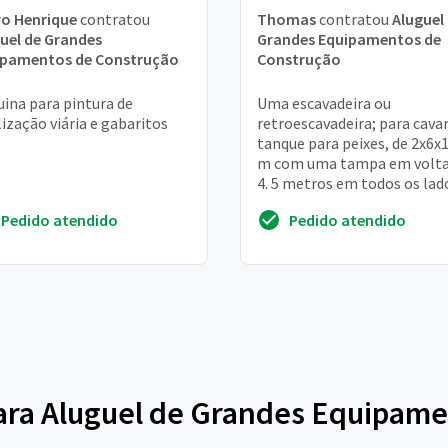
o Henrique
contratou
Thomas
contratou
Aluguel
uel de Grandes
Grandes Equipamentos de
ipamentos de Construção
Construção
ina para pintura de
Uma escavadeira ou
lização viária e gabaritos
retroescavadeira; para cava
tanque para peixes, de 2x6x1
m com uma tampa em volta
4. 5 metros em todos os lad
quero orçamentos para sabe
Pedido atendido
Pedido atendido
vou poder faze...
 para Aluguel de Grandes Equipam