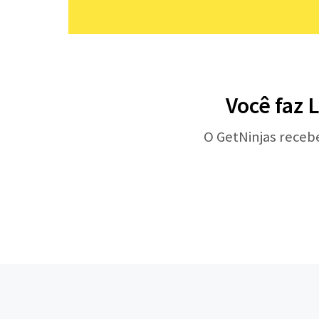
Você faz 
O GetNinjas receb