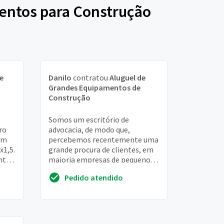
mentos para Construção
e
Danilo
contratou
Aluguel de
Grandes Equipamentos de
Construção
Somos um escritório de
ro
advocacia, de modo que,
um
percebemos recentemente uma
x1,5.
grande procura de clientes, em
nto
maioria empresas de pequeno e
médio porte, aliás, com diversos
Pedido atendido
problemas, tendo e...