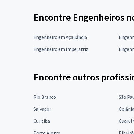
Encontre Engenheiros n
Engenheiro em Açailândia
Engenh
Engenheiro em Imperatriz
Engenh
Encontre outros profissi
Rio Branco
São Pa
Salvador
Goiâni
Curitiba
Guarul
Porto Alegre
Ribeirã