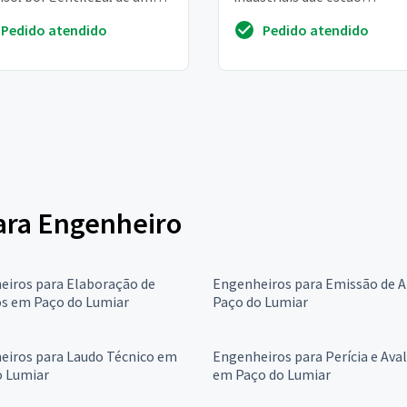
r estimado para reforma
ultrapassando os 100a e o
Pedido atendido
Pedido atendido
nte com...
disjuntor cai
para Engenheiro
eiros para Elaboração de
Engenheiros para Emissão de 
os em Paço do Lumiar
Paço do Lumiar
eiros para Laudo Técnico em
Engenheiros para Perícia e Ava
o Lumiar
em Paço do Lumiar