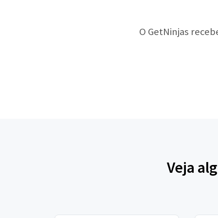
O GetNinjas receb
Veja al