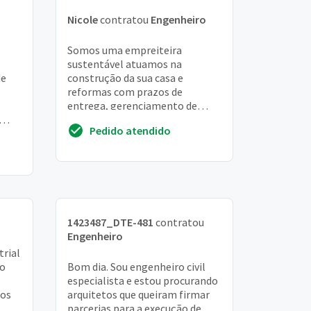
Nicole
contratou
Engenheiro
Somos uma empreiteira
sustentável atuamos na
de
construção da sua casa e
reformas com prazos de
entrega, gerenciamento de
obras, sustentabilidade
Pedido atendido
atuamos no rio de janeiro e
região dos lagos...
1423487_DTE-481
contratou
Engenheiro
rial
do
Bom dia. Sou engenheiro civil
especialista e estou procurando
tos
arquitetos que queiram firmar
parcerias para a execução de