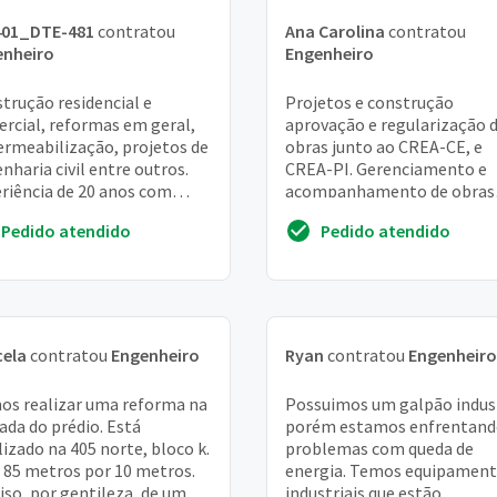
401_DTE-481
contratou
Ana Carolina
contratou
enheiro
Engenheiro
trução residencial e
Projetos e construção
rcial, reformas em geral,
aprovação e regularização 
rmeabilização, projetos de
obras junto ao CREA-CE, e
nharia civil entre outros.
CREA-PI. Gerenciamento e
riência de 20 anos com
acompanhamento de obras
rências de obras executadas
residenciais, comerciais e
Pedido atendido
Pedido atendido
RJ
industriais regularize sua
constru...
cela
contratou
Engenheiro
Ryan
contratou
Engenheiro
os realizar uma reforma na
Possuimos um galpão indust
ada do prédio. Está
porém estamos enfrentan
lizado na 405 norte, bloco k.
problemas com queda de
85 metros por 10 metros.
energia. Temos equipamen
iso, por gentileza, de um
industriais que estão