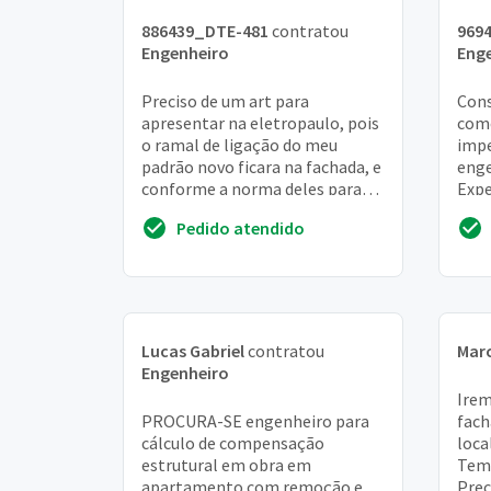
886439_DTE-481
contratou
969
Engenheiro
Eng
Preciso de um art para
Cons
apresentar na eletropaulo, pois
come
o ramal de ligação do meu
impe
padrão novo ficara na fachada, e
enge
conforme a norma deles para
Expe
cabos acima de 35mm sera
refe
Pedido atendido
necessário que um pr...
no 
Lucas Gabriel
contratou
Mar
Engenheiro
Irem
PROCURA-SE engenheiro para
fach
cálculo de compensação
loca
estrutural em obra em
Tem 
apartamento com remoção e
Prec