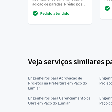
adição de paredes. Prédio possui
valo
4 pisos, construído com blocos
some
Pedido atendido
estruturais, sem coluna.
Veja serviços similares 
Engenheiros para Aprovação de
Engenh
Projetos na Prefeitura em Paço do
Projet
Lumiar
Engenheiros para Gerenciamento de
Engenh
Obra em Paço do Lumiar
Paço d