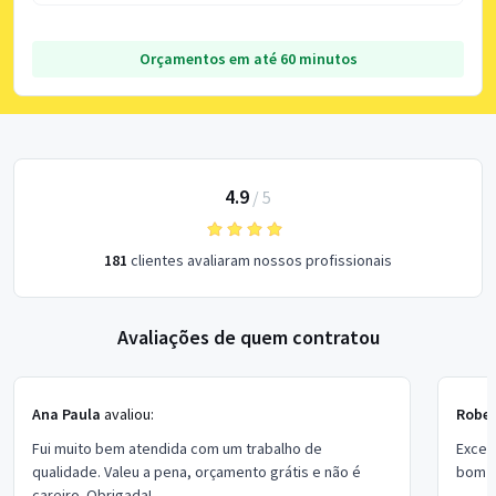
Orçamentos em até 60 minutos
4.9
/
5
181
clientes avaliaram nossos profissionais
Avaliações de quem contratou
Ana Paula
avaliou:
Rober
Fui muito bem atendida com um trabalho de
Excel
qualidade. Valeu a pena, orçamento grátis e não é
bom p
careiro. Obrigada!