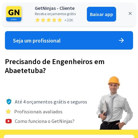
GetNinjas - Cliente
Baixar app
Receba orçamentos grátis
Entrar
+30K
Seja um profissional
Precisando de Engenheiros em
Abaetetuba?
Até 4 orçamentos grátis e seguros
Profissionais avaliados
Como funciona o GetNinjas?