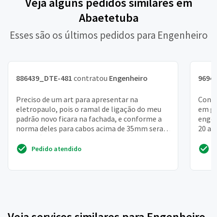
Veja alguns pedidos similares em
Abaetetuba
Esses são os últimos pedidos para Engenheiro
886439_DTE-481
contratou
Engenheiro
9694
Preciso de um art para apresentar na
Const
eletropaulo, pois o ramal de ligação do meu
em ge
padrão novo ficara na fachada, e conforme a
engen
norma deles para cabos acima de 35mm sera
20 an
necessário que um pr...
no R
Pedido atendido
Veja serviços similares para Engenheiro