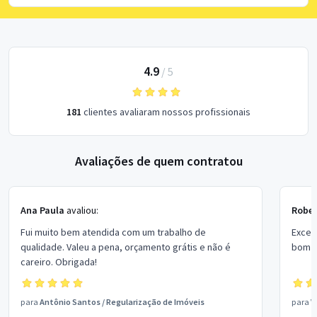
4.9
/
5
181
clientes avaliaram nossos profissionais
Avaliações de quem contratou
Ana Paula
avaliou:
Rober
Fui muito bem atendida com um trabalho de
Excel
qualidade. Valeu a pena, orçamento grátis e não é
bom p
careiro. Obrigada!
para
Antônio Santos
/
Regularização de Imóveis
para
V