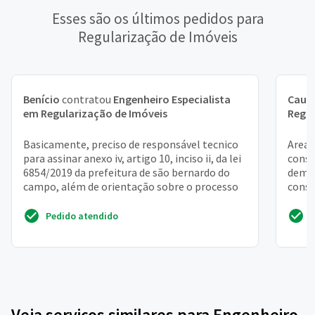
Esses são os últimos pedidos para
Regularização de Imóveis
Benício
contratou
Engenheiro Especialista
Cauã
em Regularização de Imóveis
Regul
Basicamente, preciso de responsável tecnico
Area 
para assinar anexo iv, artigo 10, inciso ii, da lei
const
6854/2019 da prefeitura de são bernardo do
demit
campo, além de orientação sobre o processo
const
andar
Pedido atendido
Veja serviços similares para Engenheiro